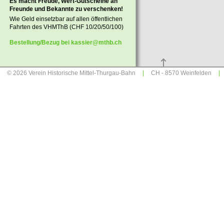
Es macht Freude, Wert-Gutscheine an
Freunde und Bekannte zu verschenken!
Wie Geld einsetzbar auf allen öffentlichen
Fahrten des VHMThB (CHF 10/20/50/100)
Bestellung/Bezug bei kassier@mthb.ch
© 2026
Verein Historische Mittel-Thurgau-Bahn
|
CH -
8570 Weinfelden
|