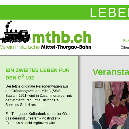
LEBE
Fah
Öffen
Veransta
EIN ZWEITES LEBEN FÜR
2
DEN C
102
Der letzte originale Personenwagen aus
der Gründungszeit der MThB (SWS,
Baujahr 1911) wird in Zusammenarbeit mit
der Winterthurer Firma Historic Rail
Services GmbH restauriert.
Ein Thurgauer Kulturdenkmal erster Güte,
das dereinst unseren «Mostindien-
Express» stilecht ergänzen wird.