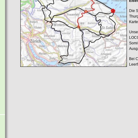
Eise
Die S
Thur
Karte
Unser
LOCO
Somi
Ausga
Bei C
Leerf