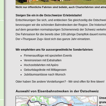
Nicht nur öffentliche Fahrten sind beliebt, auch Charterfahrten sind attra
Steigen Sie ein in die Ostschweizer Erlebnisbahn!
Entschleunigen Sie sich, und entdecken Sie gleichzeitig die Ostschwei
bevorzugen wir die schönsten Bahnstrecken der Region. Die historis
auf dem gesamten normalspurigen Schienennetz der Schweiz verkehr
Die Fahrsaison für die bereits über 100-jährige Dampflok dauert norm
Der «Thurgauer Zug» lässt sich das ganze Jahr einsetzen.
Wir empfehlen uns für aussergewöhnliche Sonderfahrten:
Firmenausflüge mit speziellen Events
Vereinsreisen mit Extrahalten
Hochzeitsfahrten mit Apéro
Geburtstagsfeste mit Mittagessen
Jubiläumsanlässe nach Wunsch
Oder haben Sie andere Vorstellungen? - Wir sind offen für Ihre Ideen!
Auswahl von Eisenbahnstrecken in der Ostschweiz
Unse
grun