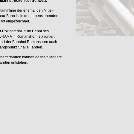
nbahnstrecken der Schweiz.
tammlinie der ehemaligen Mittel-
gau-Bahn ist in der nebenstehenden
 rot eingezeichnet.
 Rollmaterial ist im Depot des
RAMA in Romanshorn stationiert.
t ist der Bahnhof Romanshorn auch
ngspunkt für alle Fahrten.
harterfahrten können deshalb längere
ahrten entstehen.