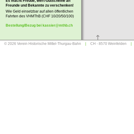
Es macht Freude, Wert-Gutscheine an
Freunde und Bekannte zu verschenken!
Wie Geld einsetzbar auf allen öffentlichen
Fahrten des VHMThB (CHF 10/20/50/100)
Bestellung/Bezug bei kassier@mthb.ch
© 2026
Verein Historische Mittel-Thurgau-Bahn
|
CH -
8570 Weinfelden
|