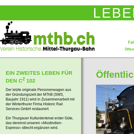
LEBE
Fah
Öffen
Öffentli
EIN ZWEITES LEBEN FÜR
2
DEN C
102
Der letzte originale Personenwagen aus
der Gründungszeit der MThB (SWS,
Baujahr 1911) wird in Zusammenarbeit mit
der Winterthurer Firma Historic Rail
Services GmbH restauriert.
Ein Thurgauer Kulturdenkmal erster Güte,
das dereinst unseren «Mostindien-
Express» stilecht ergänzen wird.