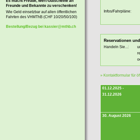
Es macht Freude, Wert-Gutscheine an
Freunde und Bekannte zu verschenken!
Infos/Fahrpläne:
Wie Geld einsetzbar auf allen öffentlichen
Fahrten des VHMThB (CHF 10/20/50/100)
Bestellung/Bezug bei kassier@mthb.ch
Reservationen un
Handeln Sie...:
u
r
o
» Kontaktformular für ö
01.12.2025 -
31.12.2026
30. August 2026